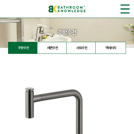
주방수전
주방수전
세면수전
샤워수전
액세서리