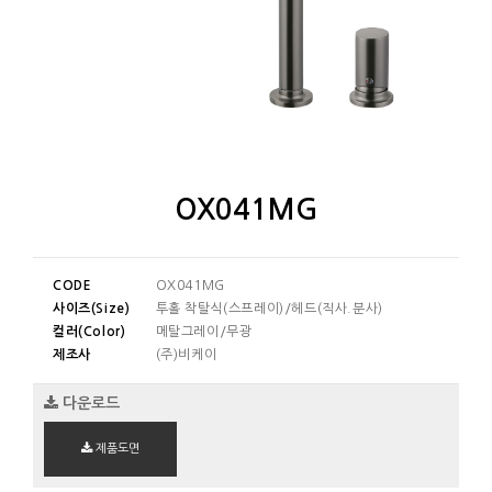
OX041MG
CODE
OX041MG
사이즈(Size)
투홀 착탈식(스프레이)/헤드(직사.분사)
컬러(Color)
메탈그레이/무광
제조사
(주)비케이
다운로드
제품도면