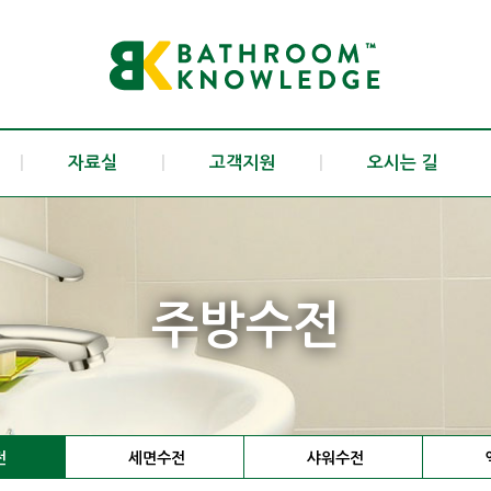
|
자료실
|
고객지원
|
오시는 길
주방수전
전
세면수전
샤워수전