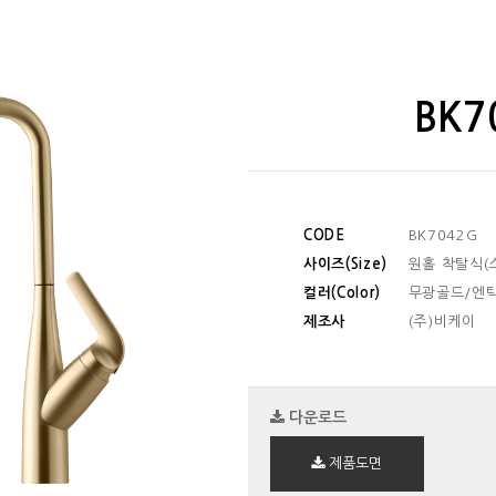
BK7
CODE
BK7042G
사이즈(Size)
원홀 착탈식(스
컬러(Color)
무광골드/엔
제조사
(주)비케이
다운로드
제품도면