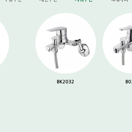
B032A
미용실 수전
샤워수전제품 더보기 +