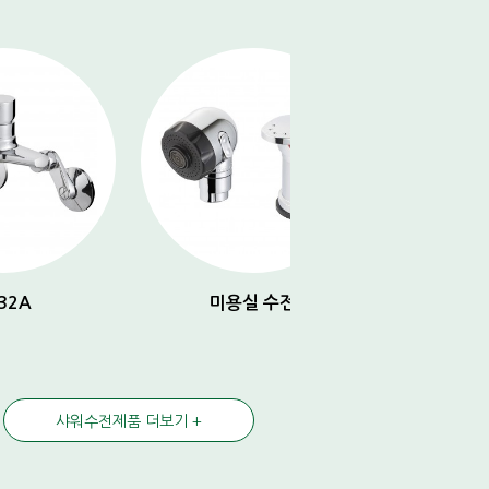
D032S
T 다용도 세
(커플링 꼭지용