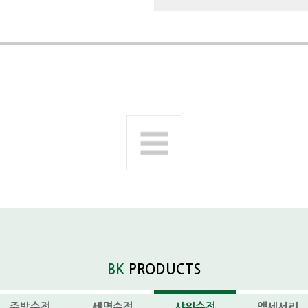
다음제품
BK
PRODUCTS
주방수전
세면수전
샤워수전
액세서리