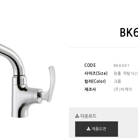
BK
CODE
BK6041
사이즈(Size)
원홀 착탈식(스
컬러(Color)
크롬
제조사
(주)비케이
다운로드
제품도면