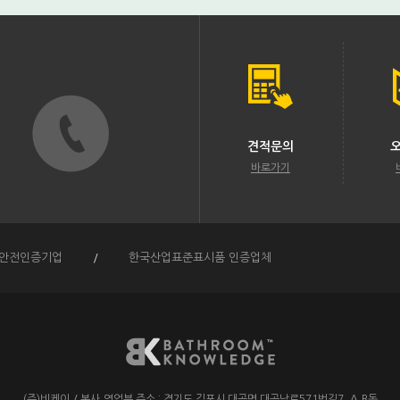
견적문의
바로가기
안전인증기업
/
한국산업표준표시품 인증업체
(주)비케이
/
본사,영업부 주소 :
경기도 김포시 대곶면 대곶남로571번길7. A,B동