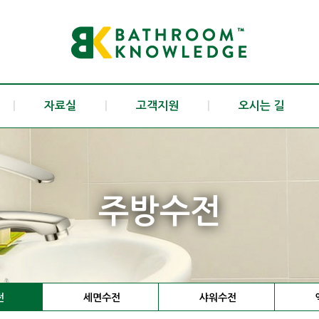
|
자료실
|
고객지원
|
오시는 길
주방수전
전
세면수전
샤워수전