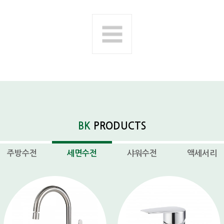
다음제품
BK
PRODUCTS
주방수전
세면수전
샤워수전
액세서리