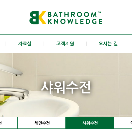
|
자료실
|
고객지원
|
오시는 길
샤워수전
전
세면수전
샤워수전