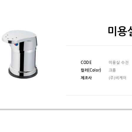
미용
CODE
미용실 수전
컬러(Color)
크롬
제조사
(주)비케이