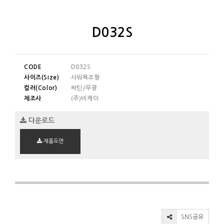
D032S
CODE
D032S
사이즈(Size)
샤워욕조형
컬러(Color)
싸틴/무광
제조사
(주)비케이
다운로드
제품도면
SNS공유