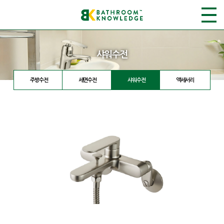
샤워수전
주방수전
세면수전
샤워수전
액세서리